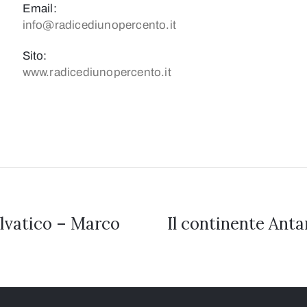
Email:
info@radicediunopercento.it
Sito:
2 crediti formativi
www.radicediunopercento.it
elvatico – Marco
Il continente Antar
 the Year