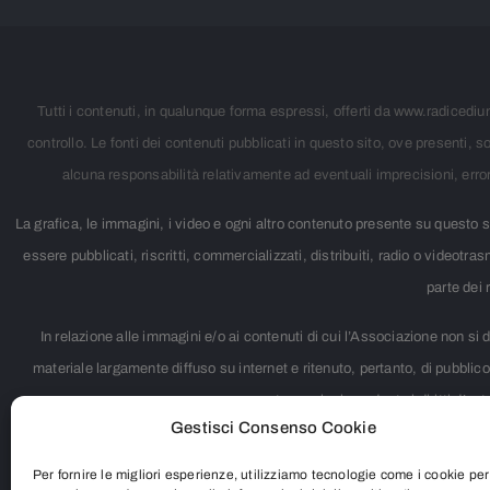
Tutti i contenuti, in qualunque forma espressi, offerti da www.radicediun
controllo. Le fonti dei contenuti pubblicati in questo sito, ove presenti
alcuna responsabilità relativamente ad eventuali imprecisioni, errori, 
La grafica, le immagini, i video e ogni altro contenuto presente su quest
essere pubblicati, riscritti, commercializzati, distribuiti, radio o videotr
parte dei
In relazione alle immagini e/o ai contenuti di cui l’Associazione non si d
materiale largamente diffuso su internet e ritenuto, pertanto, di pubbl
controversia riguardante i diritti d’au
Gestisci Consenso Cookie
Per fornire le migliori esperienze, utilizziamo tecnologie come i cookie per