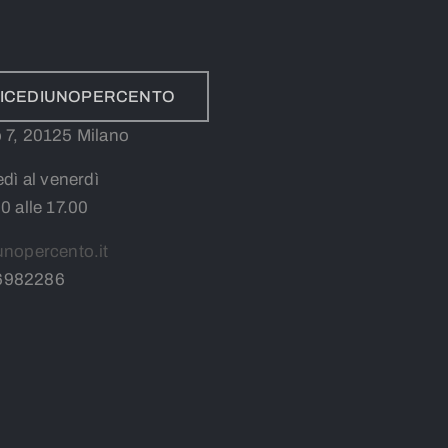
ADICEDIUNOPERCENTO
lo 7, 20125 Milano
edì al venerdì
30 alle 17.00
unopercento.it
6982286