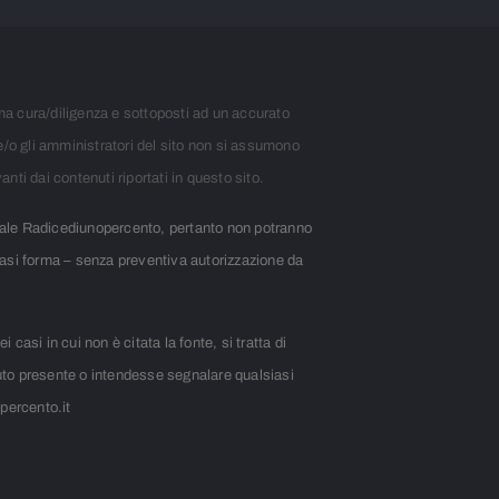
ima cura/diligenza e sottoposti ad un accurato
e/o gli amministratori del sito non si assumono
anti dai contenuti riportati in questo sito.
urale Radicediunopercento, pertanto non potranno
lsiasi forma – senza preventiva autorizzazione da
casi in cui non è citata la fonte, si tratta di
nuto presente o intendesse segnalare qualsiasi
opercento.it