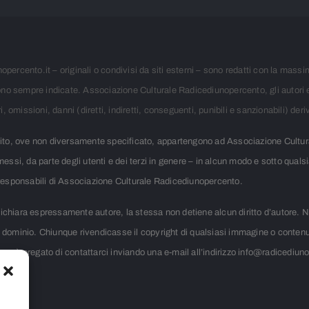
opercento.it – originali o condivisi da siti esterni – sono redatti con la mass
, sono sempre indicate. Associazione Culturale Radicediunopercento, gli autori 
omissioni, danni (diretti, indiretti, conseguenti, punibili e sanzionabili) deriv
o sito, ove non diversamente specificato, appartengono ad Associazione Cult
asmessi, da parte degli utenti e dei terzi in genere – in alcun modo e sotto qua
 responsabili di Associazione Culturale Radicediunopercento.
ichiara espressamente autore, la stessa non detiene alcun diritto d’autore. Nei 
ico dominio. Chiunque rivendicasse il copyright di qualsiasi immagine o conte
tore, è pregato di contattarci inviando una e-mail all’indirizzo info@radicediun