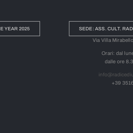
E YEAR 2025
SEDE: ASS. CULT. R
Via Villa Mirabel
Orari: dal lun
dalle ore 8.
info@radicedi
+39
3
51