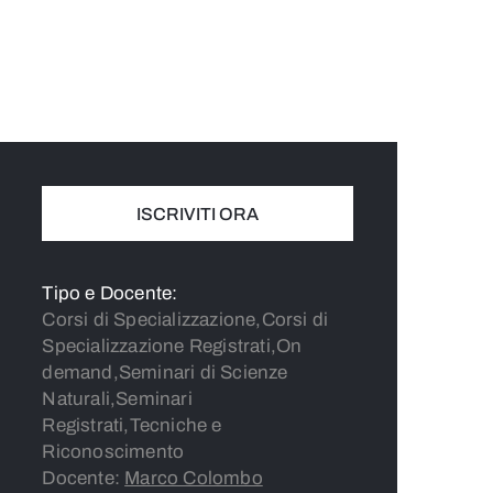
ISCRIVITI ORA
Tipo e Docente:
Corsi di Specializzazione,Corsi di
Specializzazione Registrati,On
demand,Seminari di Scienze
Naturali,Seminari
Registrati,Tecniche e
Riconoscimento
Docente:
Marco Colombo