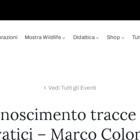
orazioni
Mostra Wildlife
Didattica
Shop
Tut
Vedi Tutti gli Eventi
onoscimento tracce 
vatici – Marco Col