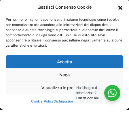
Gestisci Consenso Cookie
d’autore. Nei casi in cui non è citata la fonte, si tratta di materiale
largamente diffuso su internet e ritenuto, pertanto, di pubblico dominio.
Per fornire le migliori esperienze, utilizziamo tecnologie come i cookie
Chiunque rivendicasse il copyright di qualsiasi immagine o contenuto
per memorizzare e/o accedere alle informazioni del dispositivo. Il
consenso a queste tecnologie ci permetterà di elaborare dati come il
presente o intendesse segnalare qualsiasi controversia riguardante i
comportamento di navigazione o ID unici su questo sito. Non
acconsentire o ritirare il consenso può influire negativamente su alcune
diritti d’autore, è pregato di contattarci inviando una e-mail all’indirizzo
caratteristiche e funzioni.
info@radicediunopercento.it
Accetta
Nega
2025
®
Associazione Culturale Radicediunopercento
Visualizza le preferenze
Hai bisogno di
informazioni?
P.iva 07987530966 – Codice Fiscale 97626690156
Chatta con noi
Cookie Policy
Dichiarazione sulla Privacy
Privacy Policy