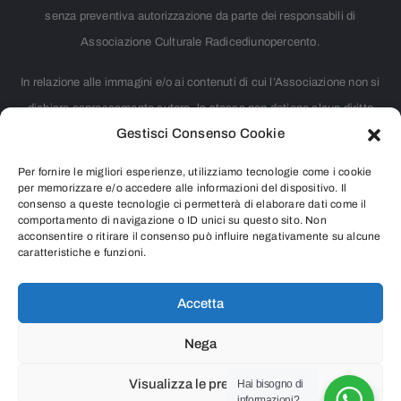
senza preventiva autorizzazione da parte dei responsabili di
Associazione Culturale Radicediunopercento.
In relazione alle immagini e/o ai contenuti di cui l’Associazione non si
dichiara espressamente autore, la stessa non detiene alcun diritto
Gestisci Consenso Cookie
d’autore. Nei casi in cui non è citata la fonte, si tratta di materiale
largamente diffuso su internet e ritenuto, pertanto, di pubblico dominio.
Per fornire le migliori esperienze, utilizziamo tecnologie come i cookie
Chiunque rivendicasse il copyright di qualsiasi immagine o contenuto
per memorizzare e/o accedere alle informazioni del dispositivo. Il
consenso a queste tecnologie ci permetterà di elaborare dati come il
presente o intendesse segnalare qualsiasi controversia riguardante i
comportamento di navigazione o ID unici su questo sito. Non
acconsentire o ritirare il consenso può influire negativamente su alcune
diritti d’autore, è pregato di contattarci inviando una e-mail all’indirizzo
caratteristiche e funzioni.
info@radicediunopercento.it
Accetta
Nega
2025
®
Associazione Culturale Radicediunopercento
Visualizza le preferenze
Hai bisogno di
informazioni?