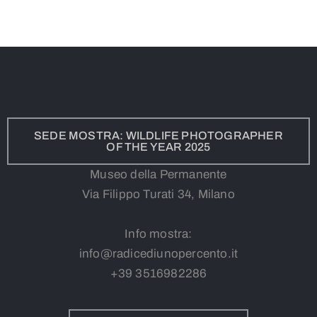
SEDE MOSTRA: WILDLIFE PHOTOGRAPHER
OF THE YEAR 2025
Museo della Permanente
Via Filippo Turati 34, Milano
Info mostra:
info@radicediunopercento.it
+39
3
516982286