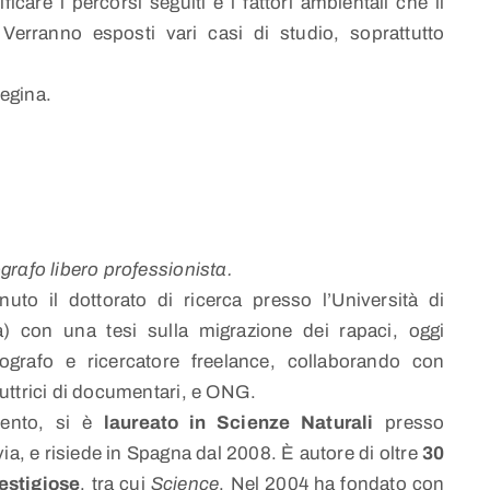
ficare i percorsi seguiti e i fattori ambientali che li
. Verranno esposti vari casi di studio, soprattutto
regina.
ografo libero professionista.
uto il dottorato di ricerca presso l’Università di
) con una tesi sulla migrazione dei rapaci, oggi
ografo e ricercatore freelance, collaborando con
duttrici di documentari, e ONG.
lento, si è
laureato in Scienze Naturali
presso
via, e risiede in Spagna dal 2008. È autore di oltre
30
restigiose
, tra cui
Science
. Nel 2004 ha fondato con