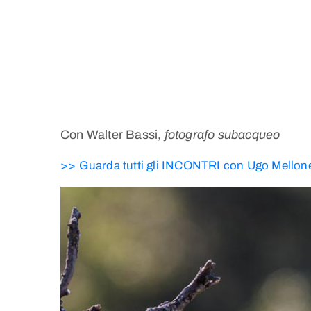
Con Walter Bassi,
fotografo subacqueo
>> Guarda tutti gli INCONTRI con Ugo Mellon