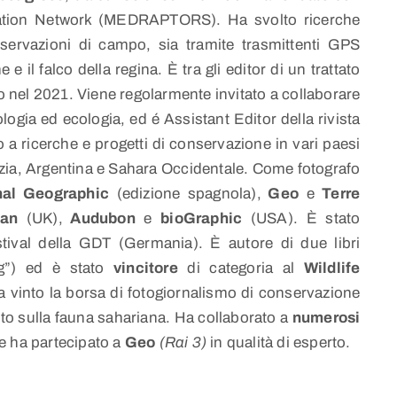
igration Network (MEDRAPTORS). Ha svolto ricerche
sservazioni di campo, sia tramite trasmittenti GPS
 e il falco della regina. È tra gli editor di un trattato
o nel 2021. Viene regolarmente invitato a collaborare
ologia ed ecologia, ed é Assistant Editor della rivista
o a ricerche e progetti di conservazione in vari paesi
zia, Argentina e Sahara Occidentale. Come fotografo
nal Geographic
(edizione spagnola),
Geo
e
Terre
ian
(UK),
Audubon
e
bioGraphic
(USA). È stato
stival della GDT (Germania). È autore di due libri
eg”) ed è stato
vincitore
di categoria al
Wildlife
 vinto la borsa di fotogiornalismo di conservazione
o sulla fauna sahariana. Ha collaborato a
numerosi
 ha partecipato a
Geo
(Rai 3)
in qualità di esperto.