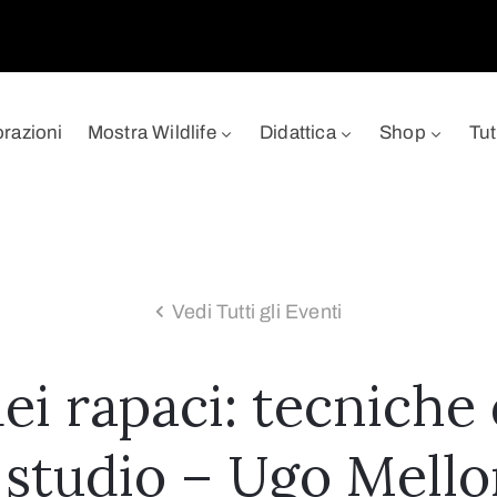
orazioni
Mostra Wildlife
Didattica
Shop
Tut
Vedi Tutti gli Eventi
ei rapaci: tecniche d
 studio – Ugo Mell