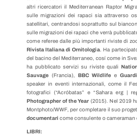
altri ricercatori il Mediterranean Raptor M
sulle migrazioni dei rapaci sia attraverso o
satellitari, centrandosi soprattutto sul biancone
sulle migrazioni dei rapaci che verrà pubblicat
come referee dalle più importanti riviste di zo
Rivista Italiana di Ornitologia
. Ha partecipat
del bacino del Mediterraneo, cosí come in Sve
ha pubblicato servizi su riviste quali
Natio
Sauvage
(Francia),
BBC Wildlife
e
Guard
speaker in eventi internazionali, come il Fe
fotografici (“Acróbatas” e “Sahara erg | r
Photographer of the Year
(2015). Nel 2019 ha
Montphoto/WWF, per completare il suo progett
documentari
come consulente o cameraman e
LIBRI: