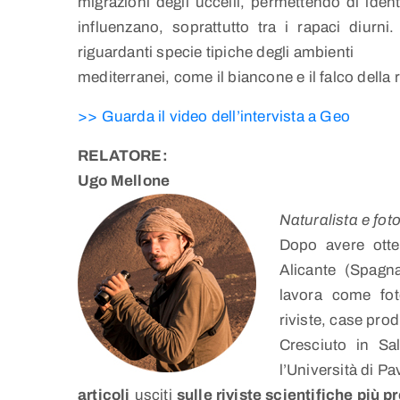
migrazioni degli uccelli, permettendo di identi
influenzano, soprattutto tra i rapaci diurni
riguardanti specie tipiche degli ambienti
mediterranei, come il biancone e il falco della 
>> Guarda il video dell’intervista a Geo
RELATORE:
Ugo Mellone
Naturalista e fot
Dopo avere otten
Alicante (Spagna
lavora come fot
riviste, case pro
Cresciuto in Sa
l’Università di Pa
articoli
usciti
sulle riviste scientifiche più p