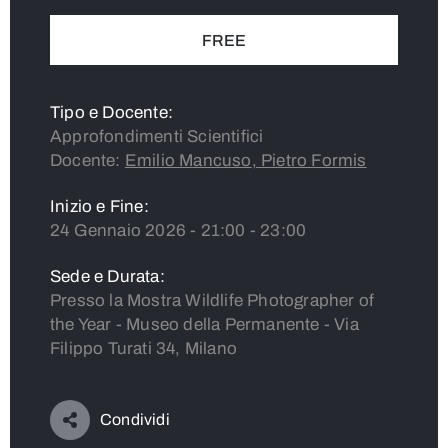
FREE
Tipo e Docente:
Approfondimenti Scientifici
Docente:
Emilio Mancuso
,
Pietro Formis
Inizio e Fine:
24 Gennaio 2026 - 21:00 - 23:00
Sede e Durata:
Presso la Mostra Wildlife Photographer of
the Year - Museo della Permanente - Via
Filippo Turati 34, Milano
Condividi