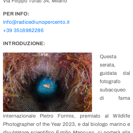
Via Filippo Turati 34, Milano
PER INFO:
info@radicediunopercento.it
+39 3516982286
INTRODUZIONE:
Questa
serata,
guidata dal
fotografo
subacqueo
di fama
internazionale Pietro Formis, premiato al Wildlife
Photographer of the Year 2023, e dal biologo marino e
divulgatore scientifico Emilio Mancuso, ci porterà alla