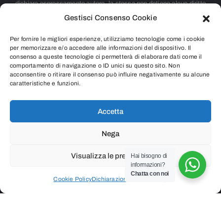
dichiara espressamente autore, la stessa non detiene alcun diritto
Gestisci Consenso Cookie
d’autore. Nei casi in cui non è citata la fonte, si tratta di materiale
largamente diffuso su internet e ritenuto, pertanto, di pubblico dominio.
Per fornire le migliori esperienze, utilizziamo tecnologie come i cookie
Chiunque rivendicasse il copyright di qualsiasi immagine o contenuto
per memorizzare e/o accedere alle informazioni del dispositivo. Il
consenso a queste tecnologie ci permetterà di elaborare dati come il
presente o intendesse segnalare qualsiasi controversia riguardante i
comportamento di navigazione o ID unici su questo sito. Non
acconsentire o ritirare il consenso può influire negativamente su alcune
diritti d’autore, è pregato di contattarci inviando una e-mail all’indirizzo
caratteristiche e funzioni.
info@radicediunopercento.it
Accetta
Nega
2025
®
Associazione Culturale Radicediunopercento
Visualizza le preferenze
Hai bisogno di
informazioni?
P.iva 07987530966 – Codice Fiscale 97626690156
Chatta con noi
Cookie Policy
Dichiarazione sulla Privacy
Privacy Policy