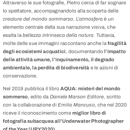
Attraverso le sue fotografie, Pietro cerca di far sognare
lo spettatore, accompagnandolo alla scoperta delle
creature del mondo sommerso
. L’
atmosfera
è un
elemento centrale della sua narrazione visiva, che
esalta la
bellezza intrinseca della natura
. Tuttavia,
molte delle sue immagini raccontano anche la
fragilità
degli ecosistemi acquatici
, documentando
l’impatto
delle attività umane, l’inquinamento, il degrado
ambientale, la perdita di biodiversità
e le azioni di
conservazione.
Nel 2019 pubblica il libro
AQUA: misteri del mondo
sommerso
, edito da
Daniele Marson Editore
, scritto
con la collaborazione di
Emilio Mancuso
, che nel 2020
riceve il riconoscimento come
miglior libro di
fotografia subacquea all’Underwater Photographer
of the Year (UPY2020)
.