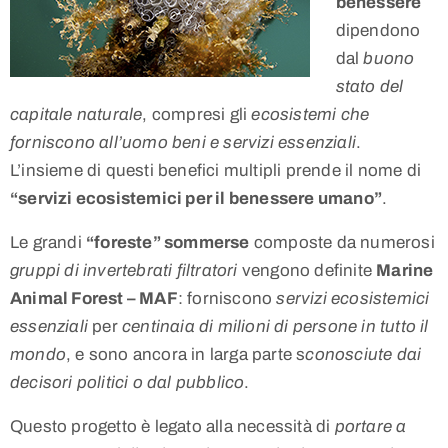
benessere
dipendono
dal
buono
stato del
capitale naturale
, compresi gli
ecosistemi che
forniscono all’uomo beni e servizi essenziali
.
L’insieme di questi benefici multipli prende il nome di
“servizi ecosistemici per il benessere umano”
.
Le grandi
“foreste” sommerse
composte da numerosi
gruppi di invertebrati filtratori
vengono definite
Marine
Animal Forest – MAF
: forniscono
servizi ecosistemici
essenziali
per
centinaia di milioni di persone in tutto il
mondo
, e sono ancora in larga parte s
conosciute dai
decisori politici o dal pubblico
.
Questo progetto è legato alla necessità di
portare a