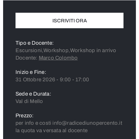
ISCRIVITI ORA
Tipo e Docente:
Escursioni,Workshop,Workshop in arrivo
Docente:
Marco Colombo
Inizio e Fine:
31 Ottobre 2026 - 9:00 - 17:00
Sede e Durata:
Val di Mello
Prezzo:
per info e costi info@radicediunopercento.it
la quota va versata al docente