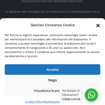
Associazione Culturale Radicediunopercento.
In relazione alle immagini e/o ai contenuti di cui l’Associazione non si
dichiara espressamente autore, la stessa non detiene alcun diritto
Gestisci Consenso Cookie
d’autore. Nei casi in cui non è citata la fonte, si tratta di materiale
largamente diffuso su internet e ritenuto, pertanto, di pubblico dominio.
Per fornire le migliori esperienze, utilizziamo tecnologie come i cookie
Chiunque rivendicasse il copyright di qualsiasi immagine o contenuto
per memorizzare e/o accedere alle informazioni del dispositivo. Il
consenso a queste tecnologie ci permetterà di elaborare dati come il
presente o intendesse segnalare qualsiasi controversia riguardante i
comportamento di navigazione o ID unici su questo sito. Non
acconsentire o ritirare il consenso può influire negativamente su alcune
diritti d’autore, è pregato di contattarci inviando una e-mail all’indirizzo
caratteristiche e funzioni.
info@radicediunopercento.it
Accetta
Nega
2025
®
Associazione Culturale Radicediunopercento
Visualizza le preferenze
Hai bisogno di
informazioni?
P.iva 07987530966 – Codice Fiscale 97626690156
Chatta con noi
Cookie Policy
Dichiarazione sulla Privacy