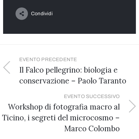
Condividi
EVENTO PRECEDENTE
Il Falco pellegrino: biologia e
conservazione – Paolo Taranto
EVENTO SUCCESSIVO
Workshop di fotografia macro al
Wildlife Photographer of the Year
Ticino, i segreti del microcosmo –
Marco Colombo