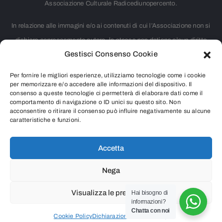
Associazione Culturale Radicediunopercento.
In relazione alle immagini e/o ai contenuti di cui l’Associazione non si
dichiara espressamente autore, la stessa non detiene alcun diritto
Gestisci Consenso Cookie
d’autore. Nei casi in cui non è citata la fonte, si tratta di materiale
largamente diffuso su internet e ritenuto, pertanto, di pubblico dominio.
Per fornire le migliori esperienze, utilizziamo tecnologie come i cookie
Chiunque rivendicasse il copyright di qualsiasi immagine o contenuto
per memorizzare e/o accedere alle informazioni del dispositivo. Il
consenso a queste tecnologie ci permetterà di elaborare dati come il
presente o intendesse segnalare qualsiasi controversia riguardante i
comportamento di navigazione o ID unici su questo sito. Non
acconsentire o ritirare il consenso può influire negativamente su alcune
diritti d’autore, è pregato di contattarci inviando una e-mail all’indirizzo
caratteristiche e funzioni.
info@radicediunopercento.it
Accetta
Nega
2025
®
Associazione Culturale Radicediunopercento
Visualizza le preferenze
Hai bisogno di
informazioni?
P.iva 07987530966 – Codice Fiscale 97626690156
Chatta con noi
Cookie Policy
Dichiarazione sulla Privacy