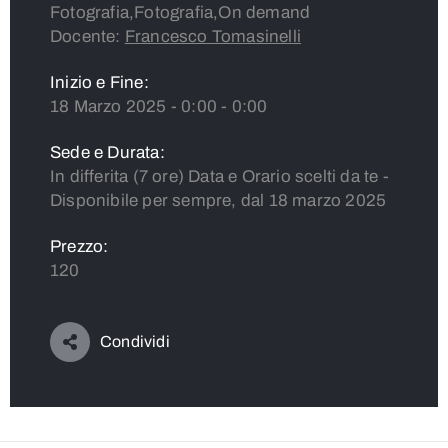
Fotografia,Fotografia,On demand
Docente:
Francesco Tomasinelli
Inizio e Fine:
18 Marzo 2025 - 0:00 - 0:00
Sede e Durata:
In differita (7 ore) Data e Orario scelti da te -
Disponibile per sempre, dal 18 marzo 2025
Prezzo:
120
Condividi