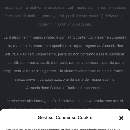
responsabilità relativamente ad eventuali imprecisioni, errori, omissioni,
danni (diretti, indiretti, conseguenti, punibili e sanzionabili) derivanti dai
contenuti riportati in questo sito.
La grafica, le immagini, i video e ogni altro contenuto presente su questo
sito, ove non diversamente specificato, appartengono ad Associazione
Culturale Radicediunopercento, pertanto non potranno essere pubblicati,
riscritti, commercializzati, distribuiti, radio o videotrasmessi, da parte
degli utenti e dei terzi in genere – in alcun modo e sotto qualsiasi forma –
senza preventiva autorizzazione da parte dei responsabili di
Associazione Culturale Radicediunopercento.
In relazione alle immagini e/o ai contenuti di cui l’Associazione non si
dichiara espressamente autore, la stessa non detiene alcun diritto
Gestisci Consenso Cookie
d’autore. Nei casi in cui non è citata la fonte, si tratta di materiale
largamente diffuso su internet e ritenuto, pertanto, di pubblico dominio.