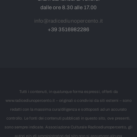
dalle ore 8.30 alle 17.00
info@radicediunopercento.it
+39
3
516982286
Tutti i contenuti, in qualunque forma espressi, offerti da
www.radicediunopercento.it – originali o condivisi da siti esterni – sono
redatti con la massima cura/diligenza e sottoposti ad un accurato
controllo. Le fonti dei contenuti pubblicati in questo sito, ove presenti,
sono sempre indicate. Associazione Culturale Radicediunopercento, gli
autori e/o gli amministratori del sito non si assumono alcuna