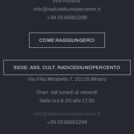
Info mostra:
info@radicediunopercento.it
+39
3
516982286
COME RAGGIUNGERCI
SEDE: ASS. CULT. RADICEDIUNOPERCENTO
Via Villa Mirabello 7, 20125 Milano
Orari: dal lunedì al venerdì
dalle ore 8.30 alle 17.00
info@radicediunopercento.it
+39
3
516982286