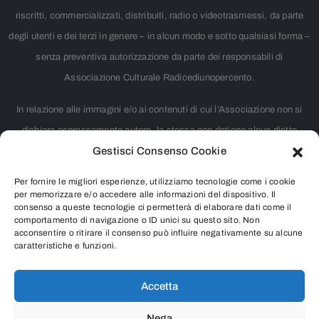
riscritti, commercializzati, distribuiti, radio o videotrasmessi, da parte
degli utenti e dei terzi in genere – in alcun modo e sotto qualsiasi forma –
senza preventiva autorizzazione da parte dei responsabili di
Associazione Culturale Radicediunopercento.
In relazione alle immagini e/o ai contenuti di cui l’Associazione non si
dichiara espressamente autore, la stessa non detiene alcun diritto
Gestisci Consenso Cookie
d’autore. Nei casi in cui non è citata la fonte, si tratta di materiale
largamente diffuso su internet e ritenuto, pertanto, di pubblico dominio.
Per fornire le migliori esperienze, utilizziamo tecnologie come i cookie
Chiunque rivendicasse il copyright di qualsiasi immagine o contenuto
per memorizzare e/o accedere alle informazioni del dispositivo. Il
consenso a queste tecnologie ci permetterà di elaborare dati come il
presente o intendesse segnalare qualsiasi controversia riguardante i
comportamento di navigazione o ID unici su questo sito. Non
acconsentire o ritirare il consenso può influire negativamente su alcune
diritti d’autore, è pregato di contattarci inviando una e-mail all’indirizzo
caratteristiche e funzioni.
info@radicediunopercento.it
Accetta
Nega