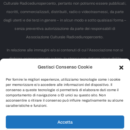
Culturale Radicediunopercento, pertanto non potranno essere pubblicati,
riscritti, commercializzati, distribuiti, radio o videotrasmessi, da parte
degli utenti e dei terzi in genere – in alcun modo e sotto qualsiasi forma –
senza preventiva autorizzazione da parte dei responsabili di
Associazione Culturale Radicediunopercento.
In relazione alle immagini e/o ai contenuti di cui l’Associazione non si
dichiara espressamente autore, la stessa non detiene alcun diritto
Gestisci Consenso Cookie
d’autore. Nei casi in cui non è citata la fonte, si tratta di materiale
largamente diffuso su internet e ritenuto, pertanto, di pubblico dominio.
Per fornire le migliori esperienze, utilizziamo tecnologie come i cookie
Chiunque rivendicasse il copyright di qualsiasi immagine o contenuto
per memorizzare e/o accedere alle informazioni del dispositivo. Il
consenso a queste tecnologie ci permetterà di elaborare dati come il
presente o intendesse segnalare qualsiasi controversia riguardante i
comportamento di navigazione o ID unici su questo sito. Non
acconsentire o ritirare il consenso può influire negativamente su alcune
diritti d’autore, è pregato di contattarci inviando una e-mail all’indirizzo
caratteristiche e funzioni.
info@radicediunopercento.it
Accetta