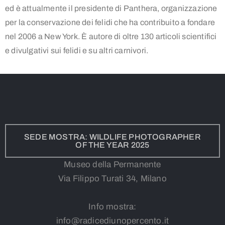
ed è attualmente il presidente di Panthera, organizzazione
per la conservazione dei felidi che ha contribuito a fondare
nel 2006 a New York. È autore di oltre 130 articoli scientifici
e divulgativi sui felidi e su altri carnivori.
SEDE MOSTRA: WILDLIFE PHOTOGRAPHER
OF THE YEAR 2025
Museo della Permanente
Via Filippo Turati 34, Milano
Info mostra:
info@radicediunopercento.it