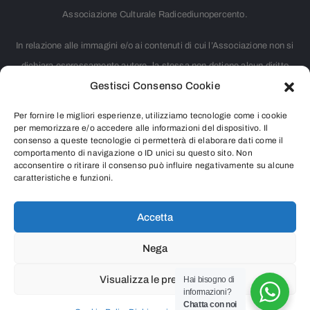
Associazione Culturale Radicediunopercento.
In relazione alle immagini e/o ai contenuti di cui l’Associazione non si
dichiara espressamente autore, la stessa non detiene alcun diritto
Gestisci Consenso Cookie
d’autore. Nei casi in cui non è citata la fonte, si tratta di materiale
largamente diffuso su internet e ritenuto, pertanto, di pubblico dominio.
Per fornire le migliori esperienze, utilizziamo tecnologie come i cookie
Chiunque rivendicasse il copyright di qualsiasi immagine o contenuto
per memorizzare e/o accedere alle informazioni del dispositivo. Il
consenso a queste tecnologie ci permetterà di elaborare dati come il
presente o intendesse segnalare qualsiasi controversia riguardante i
comportamento di navigazione o ID unici su questo sito. Non
acconsentire o ritirare il consenso può influire negativamente su alcune
diritti d’autore, è pregato di contattarci inviando una e-mail all’indirizzo
caratteristiche e funzioni.
info@radicediunopercento.it
Accetta
Nega
2025
®
Associazione Culturale Radicediunopercento
Visualizza le preferenze
Hai bisogno di
informazioni?
P.iva 07987530966 – Codice Fiscale 97626690156
Chatta con noi