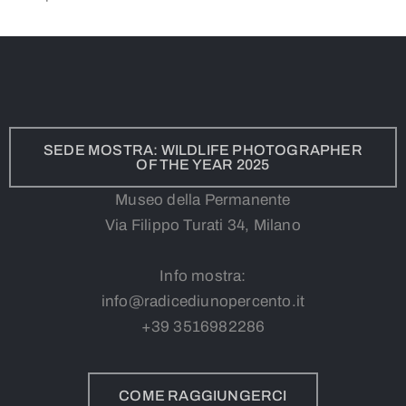
SEDE MOSTRA: WILDLIFE PHOTOGRAPHER
OF THE YEAR 2025
Museo della Permanente
Via Filippo Turati 34, Milano
Info mostra:
info@radicediunopercento.it
+39
3
516982286
COME RAGGIUNGERCI