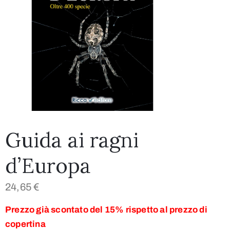
Guida ai ragni
d’Europa
24,65
€
Prezzo già scontato del 15% rispetto al prezzo di
copertina