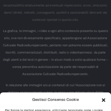
responsabilità relativamente ad eventuali imprecisioni, errori, omissioni,
danni (diretti, indiretti, conseguenti, punibili e sanzionabili) derivanti dai
contenuti riportati in questo sito.
La grafica, le immagini, i video e ogni altro contenuto presente su questo
sito, ove non diversamente specificato, appartengono ad Associazione
Culturale Radicediunopercento, pertanto non potranno essere pubblicati,
riscritti, commercializzati, distribuiti, radio o videotrasmessi, da parte
degli utenti e dei terzi in genere – in alcun modo e sotto qualsiasi forma –
senza preventiva autorizzazione da parte dei responsabili di
Associazione Culturale Radicediunopercento.
In relazione alle immagini e/o ai contenuti di cui l’Associazione non si
dichiara espressamente autore, la stessa non detiene alcun diritto
Gestisci Consenso Cookie
d’autore. Nei casi in cui non è citata la fonte, si tratta di materiale
largamente diffuso su internet e ritenuto, pertanto, di pubblico dominio.
Per fornire le migliori esperienze, utilizziamo tecnologie come i cookie