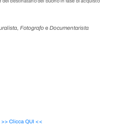
e del destinatario del buono in fase di acquisto
uralista
,
Fotografo
e
Documentarista
i
>> Clicca QUI <<