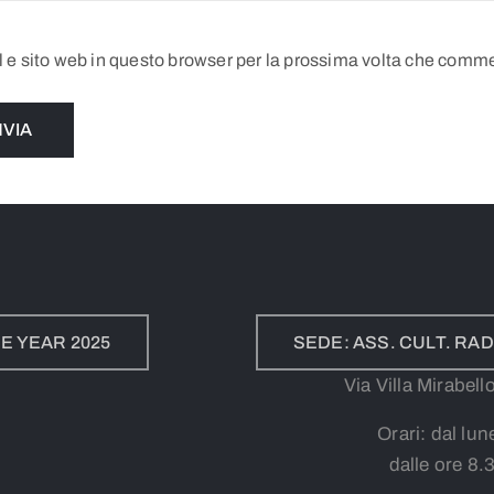
l e sito web in questo browser per la prossima volta che comm
E YEAR 2025
SEDE: ASS. CULT. R
Via Villa Mirabel
Orari: dal lun
dalle ore 8.