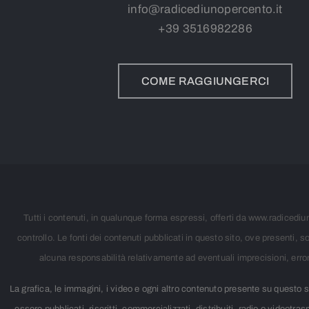
info@radicediunopercento.it
+39
3
516982286
COME RAGGIUNGERCI
Tutti i contenuti, in qualunque forma espressi, offerti da www.radicediun
controllo. Le fonti dei contenuti pubblicati in questo sito, ove presenti
alcuna responsabilità relativamente ad eventuali imprecisioni, errori, 
La grafica, le immagini, i video e ogni altro contenuto presente su quest
essere pubblicati, riscritti, commercializzati, distribuiti, radio o videotr