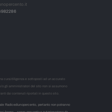
unopercento.it
6982286
ima cura/diligenza e sottoposti ad un accurato
e/o gli amministratori del sito non si assumono
anti dai contenuti riportati in questo sito.
urale Radicediunopercento, pertanto non potranno
lsiasi forma – senza preventiva autorizzazione da