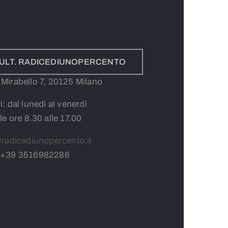
CULT. RADICEDIUNOPERCENTO
a Mirabello 7, 20125 Milano
i: dal lunedì al venerdì
le ore 8.30 alle 17.00
radicediunopercento.it
+39
3
516982286