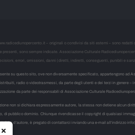
www.radicediunopercento.it – originali o condivisi da siti esterni – sono redat
 ove presenti, sono sempre indicate. Associazione Culturale Radicediunopercent
ioni, errori, omissioni, danni (diretti, indiretti, conseguenti, punibili e sanzi
 presente su questo sito, ove non diversamente specificato, appartengono ad 
distribuiti, radio o videotrasmessi, da parte degli utenti e dei terzi in genere 
izzazione da parte dei responsabili di Associazione Culturale Radicediunoper
zione non si dichiara espressamente autore, la stessa non detiene alcun diritto 
nto, di pubblico dominio. Chiunque rivendicasse il copyright di qualsiasi imm
i diritti d’autore, è pregato di contattarci inviando una e-mail all’indirizzo i