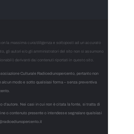
ti con la massima cura/diligenza e sottoposti ad un accurato
o, gli autori e/o gli amministratori del sito non si assumono
onabili) derivanti dai contenuti riportati in questo sito.
Associazione Culturale Radicediunopercento, pertanto non
– in alcun modo e sotto qualsiasi forma – senza preventiva
cento.
d’autore. Nei casi in cui non è citata la fonte, si tratta di
agine o contenuto presente o intendesse segnalare qualsiasi
nfo@radicediunopercento.it