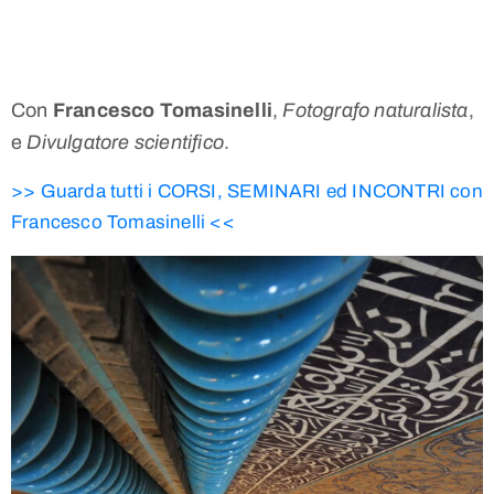
Con
Francesco Tomasinelli
,
Fotografo naturalista
,
e
Divulgatore scientifico
.
>> Guarda tutti i CORSI, SEMINARI ed INCONTRI con
Francesco Tomasinelli <<