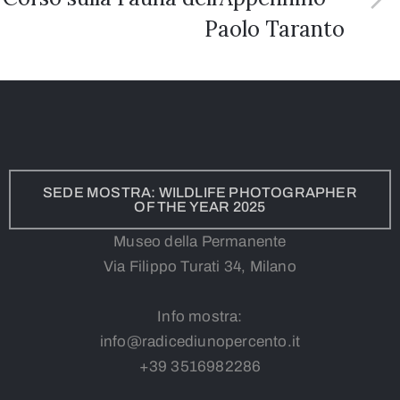
Paolo Taranto
SEDE MOSTRA: WILDLIFE PHOTOGRAPHER
OF THE YEAR 2025
Museo della Permanente
Via Filippo Turati 34, Milano
Info mostra:
info@radicediunopercento.it
+39
3
516982286