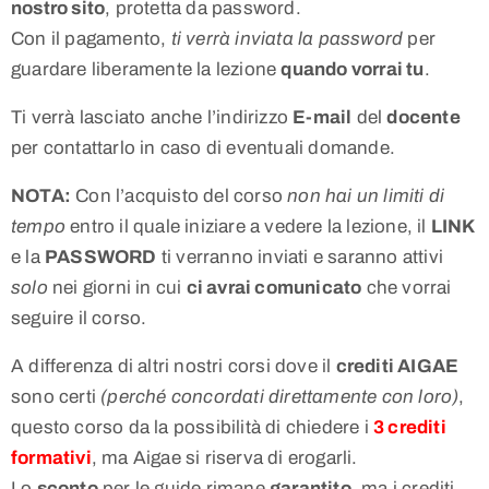
nostro sito
, protetta da password.
Con il pagamento,
ti verrà inviata la password
per
guardare liberamente la lezione
quando vorrai tu
.
Ti verrà lasciato anche l’indirizzo
E-mail
del
docente
per contattarlo in caso di eventuali domande.
NOTA:
Con l’acquisto del corso
non hai un limiti di
tempo
entro il quale iniziare a vedere la lezione, il
LINK
e la
PASSWORD
ti verranno inviati e saranno attivi
solo
nei giorni in cui
ci avrai comunicato
che vorrai
seguire il corso.
A differenza di altri nostri corsi dove il
crediti AIGAE
sono certi
(perché concordati direttamente con loro)
,
questo corso da la possibilità di chiedere i
3 crediti
formativi
, ma Aigae si riserva di erogarli.
Lo
sconto
per le guide rimane
garantito
, ma i crediti