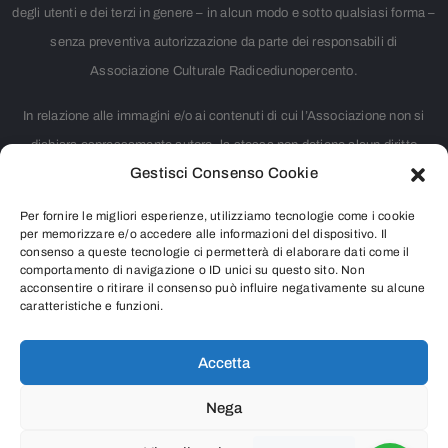
degli utenti e dei terzi in genere – in alcun modo e sotto qualsiasi forma –
senza preventiva autorizzazione da parte dei responsabili di
Associazione Culturale Radicediunopercento.
In relazione alle immagini e/o ai contenuti di cui l’Associazione non si
dichiara espressamente autore, la stessa non detiene alcun diritto
Gestisci Consenso Cookie
d’autore. Nei casi in cui non è citata la fonte, si tratta di materiale
largamente diffuso su internet e ritenuto, pertanto, di pubblico dominio.
Per fornire le migliori esperienze, utilizziamo tecnologie come i cookie
Chiunque rivendicasse il copyright di qualsiasi immagine o contenuto
per memorizzare e/o accedere alle informazioni del dispositivo. Il
consenso a queste tecnologie ci permetterà di elaborare dati come il
presente o intendesse segnalare qualsiasi controversia riguardante i
comportamento di navigazione o ID unici su questo sito. Non
acconsentire o ritirare il consenso può influire negativamente su alcune
diritti d’autore, è pregato di contattarci inviando una e-mail all’indirizzo
caratteristiche e funzioni.
info@radicediunopercento.it
Accetta
Nega
2025
®
Associazione Culturale Radicediunopercento