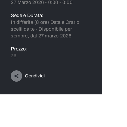
27 Marzo 2026 - 0:00 - 0:00
Sede e Durata:
In differita (8 ore) Data e Orario
scelti da te - Disponibile per
sempre, dal 27 marzo 2026
Prezzo:
79
Condividi