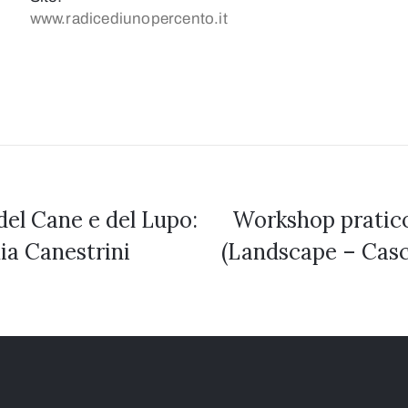
3 crediti formativi
www.radicediunopercento.it
el Cane e del Lupo:
Workshop pratico
ia Canestrini
(Landscape – Casc