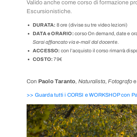
Valido anche come corso di formazione pro
Escursionistiche.
DURATA:
8 ore (divise su tre video lezioni)
DATA e ORARIO:
corso On demand, date e orari
Sarai affiancato via e-mail dal docente
.
ACCESSO:
con l’acquisto il corso rimarrà dis
COSTO:
79€
Con
Paolo Taranto
,
Naturalista
,
Fotografo
>> Guarda tutti i CORSI e WORKSHOP con Pa