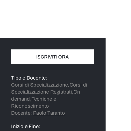
ISCRIVITI ORA
Tipo e Docente:
Corsi di Specializzazione,Corsi di
Specializzazione Registrati,On
demand,Tecniche e
Riconoscimento
Docente:
Paolo Taranto
Inizio e Fine: