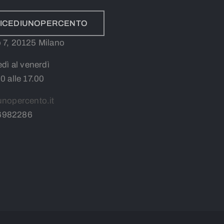
ADICEDIUNOPERCENTO
lo 7, 20125 Milano
edì al venerdì
30 alle 17.00
unopercento.it
6982286