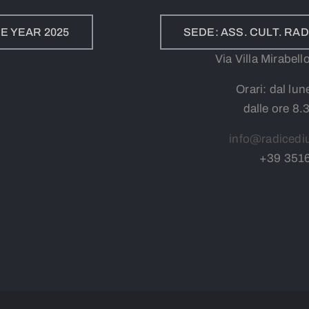
E YEAR 2025
SEDE: ASS. CULT. R
Via Villa Mirabel
Orari: dal lun
dalle ore 8.
info@radicedi
+39
3
51