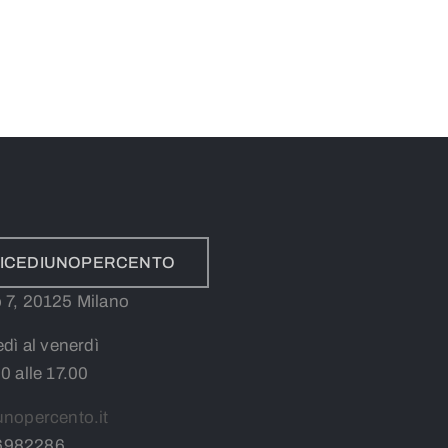
ADICEDIUNOPERCENTO
lo 7, 20125 Milano
edì al venerdì
30 alle 17.00
unopercento.it
6982286