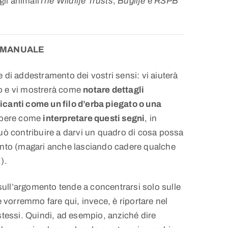
gli animali
The Wildlife Trusts
,
Buglife
e
RSPB
 MANUALE
 di addestramento dei vostri sensi: vi aiuterà
o e vi mostrerà come
notare dettagli
canti come un filo d’erba piegato o una
apere come
interpretare questi segni
, in
uò contribuire a darvi un quadro di cosa possa
unto (magari anche lasciando cadere qualche
).
 sull’argomento tende a concentrarsi solo sulle
e vorremmo fare qui, invece, è riportare nel
stessi. Quindi, ad esempio, anziché dire