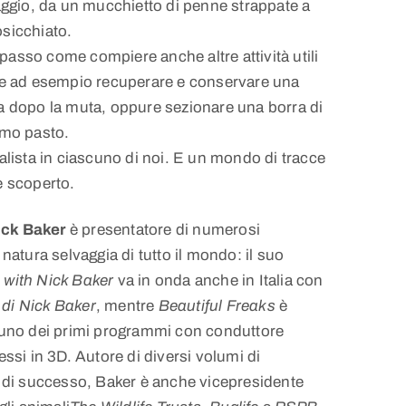
saggio, da un mucchietto di penne strappate a
sicchiato.
asso come compiere anche altre attività utili
ome ad esempio recuperare e conservare una
a dopo la muta, oppure sezionare una borra di
imo pasto.
alista in ciascuno di noi. E un mondo di tracce
e scoperto.
ick Baker
è presentatore di numerosi
 natura selvaggia di tutto il mondo: il suo
 with Nick Baker
va in onda anche in Italia con
 di Nick Baker
, mentre
Beautiful Freaks
è
e uno dei primi programmi con conduttore
essi in 3D. Autore di diversi volumi di
a di successo, Baker è anche vicepresidente