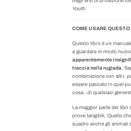
degli enti di protezione de
Youth
.
COME USARE QUESTO
Questo libro è un manuale
a guardare in modo nuov
apparentemente insignifi
traccia nella rugiada
. S
combinazione con altri, p
essere passato in quel p
cosa…di qualsiasi genere!
La maggior parte dei libri
prove tangibili. Quello ch
quadro anche gli animali 