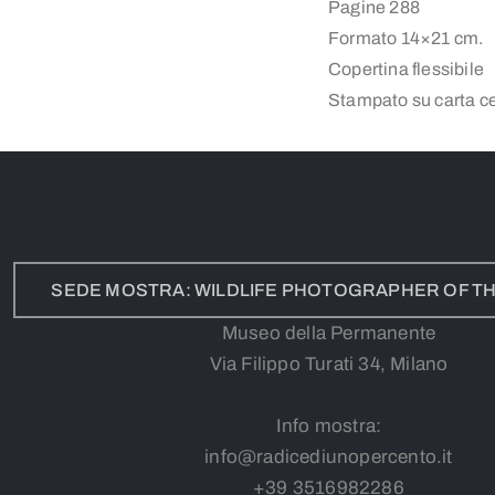
Pagine 288
Formato 14×21 cm.
Copertina flessibile
Stampato su carta ce
SEDE MOSTRA: WILDLIFE PHOTOGRAPHER OF TH
Museo della Permanente
Via Filippo Turati 34, Milano
Info mostra:
info@radicediunopercento.it
+39
3
516982286