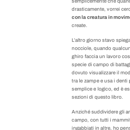
semplicemente che quando
drasticamente, vorrei cer
con la creatura in movi
create.
L’altro giorno stavo spie
nocciole, quando qualcun
ghiro faccia un lavoro cos
specie di campo di batta
dovuto visualizzare il mo
tra le zampe e usa i denti 
semplice e logico, ed è es
sezioni di questo libro.
Anziché suddividere gli a
campo, con tutti i mammife
ingabbiati in altre, ho pen