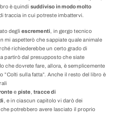
libro è quindi
suddiviso in modo molto
 di traccia in cui potreste imbattervi.
ato degli
escrementi
, in gergo tecnico
on mi aspetterò che sappiate quale animale
rché richiederebbe un certo grado di
 partirò dal presupposto che siate
llo che dovrete fare, allora, è semplicemente
o ”Colti sulla fatta”. Anche il resto del libro è
ali
ronte
e
piste
,
tracce di
di
, e in ciascun capitolo vi darò dei
che potrebbero avere lasciato il proprio