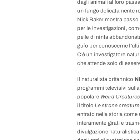
dagli animali al loro pas
un fungo delicatamente ro
Nick Baker mostra passo p
per le investigazioni, c
pelle di ninfa abbandonat
gufo per conoscerne l’ult
C’è un investigatore natur
che attende solo di esser
Il naturalista britannico
N
programmi televisivi sulla
popolare
Weird Creatures
il titolo
Le strane creature
entrato nella storia com
interamente girati e trasm
divulgazione naturalistic