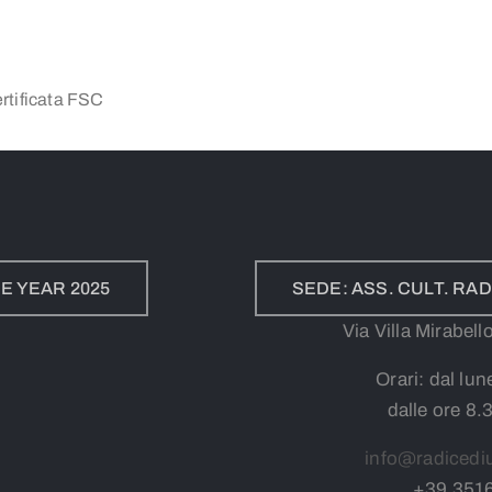
rtificata FSC
E YEAR 2025
SEDE: ASS. CULT. R
Via Villa Mirabel
Orari: dal lun
dalle ore 8.
info@radicedi
+39
3
51