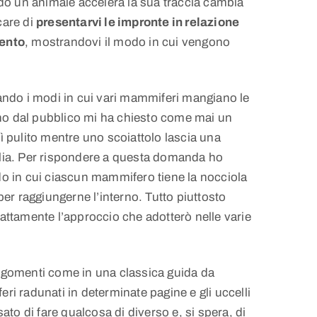
 un animale accelera la sua traccia cambia
care di
presentarvi le impronte in relazione
mento
, mostrandovi il modo in cui vengono
gando i modi in cui vari mammiferi mangiano le
o dal pubblico mi ha chiesto come mai un
ì pulito mentre uno scoiattolo lascia una
glia. Per rispondere a questa domanda ho
do in cui ciascun mammifero tiene la nocciola
per raggiungerne l’interno. Tutto piuttosto
attamente l’approccio che adotterò nelle varie
rgomenti come in una classica guida da
ri radunati in determinate pagine e gli uccelli
sato di fare qualcosa di diverso e, si spera, di