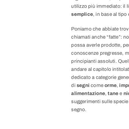
utilizzo più immediato: il 
semplice
, in base al tipo
Poniamo che abbiate trov
chiamati anche “fatte”: n
possa averle prodotte, pe
conoscenze pregresse, ma
principianti assoluti. Que
andare al capitolo intitolat
dedicato a categorie gener
di
segni
come
orme
,
imp
alimentazione
,
tane
e
ni
suggerimenti sulle specie 
segno.