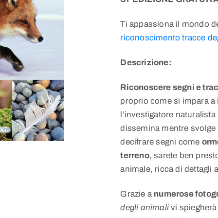
Ti appassiona il mondo de
riconoscimento tracce deg
Descrizione:
Riconoscere segni e trac
proprio come si impara a l
l’investigatore naturalist
dissemina mentre svolge l
decifrare segni come
orm
terreno
, sarete ben presto
animale, ricca di dettagli a
Grazie a
numerose fotogr
degli animali
vi spiegherà