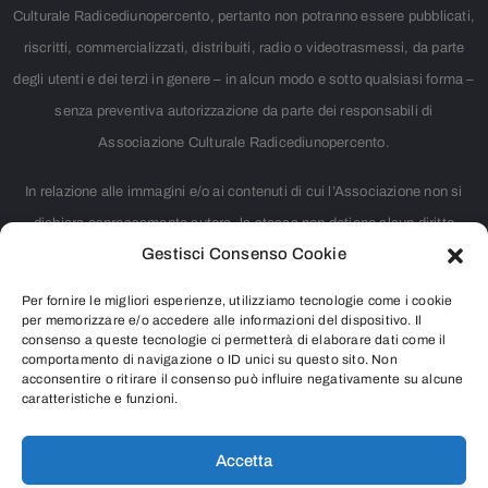
Culturale Radicediunopercento, pertanto non potranno essere pubblicati,
riscritti, commercializzati, distribuiti, radio o videotrasmessi, da parte
degli utenti e dei terzi in genere – in alcun modo e sotto qualsiasi forma –
senza preventiva autorizzazione da parte dei responsabili di
Associazione Culturale Radicediunopercento.
In relazione alle immagini e/o ai contenuti di cui l’Associazione non si
dichiara espressamente autore, la stessa non detiene alcun diritto
Gestisci Consenso Cookie
d’autore. Nei casi in cui non è citata la fonte, si tratta di materiale
largamente diffuso su internet e ritenuto, pertanto, di pubblico dominio.
Per fornire le migliori esperienze, utilizziamo tecnologie come i cookie
Chiunque rivendicasse il copyright di qualsiasi immagine o contenuto
per memorizzare e/o accedere alle informazioni del dispositivo. Il
consenso a queste tecnologie ci permetterà di elaborare dati come il
presente o intendesse segnalare qualsiasi controversia riguardante i
comportamento di navigazione o ID unici su questo sito. Non
acconsentire o ritirare il consenso può influire negativamente su alcune
diritti d’autore, è pregato di contattarci inviando una e-mail all’indirizzo
caratteristiche e funzioni.
info@radicediunopercento.it
Accetta