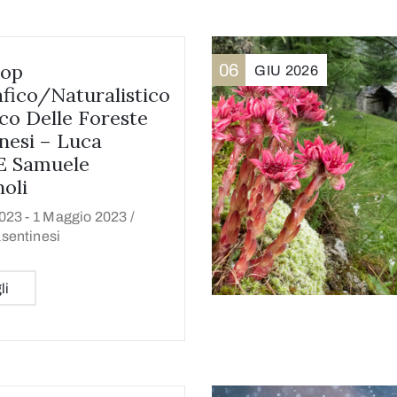
op
06
GIU
2026
fico/naturalistico
co Delle Foreste
nesi – Luca
E Samuele
oli
023 -
1 Maggio 2023 /
sentinesi
li