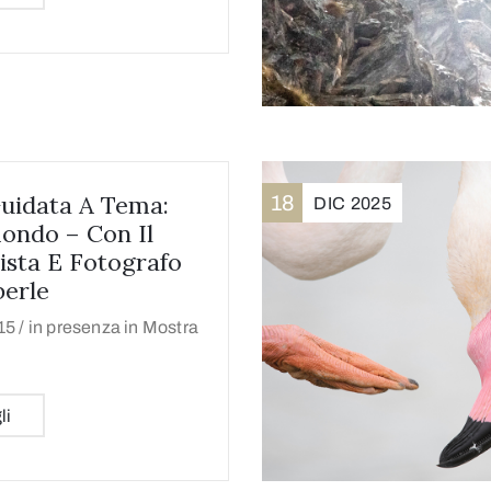
Guidata A Tema:
18
DIC
2025
ondo – Con Il
ista E Fotografo
erle
15 /
in presenza in Mostra
li