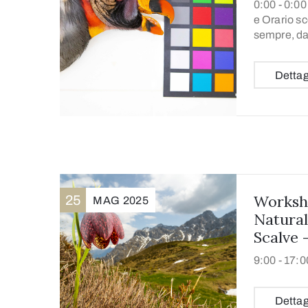
0:00 -
0:00 
e Orario sc
sempre, da
Dettag
Worksho
25
MAG
2025
Naturali
Scalve 
9:00 -
17:0
Dettag