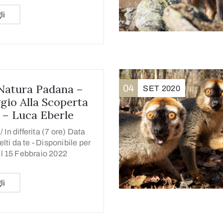
li
Natura Padana –
04
SET
2020
gio Alla Scoperta
 – Luca Eberle
/
In differita (7 ore) Data
elti da te - Disponibile per
l 15 Febbraio 2022
li