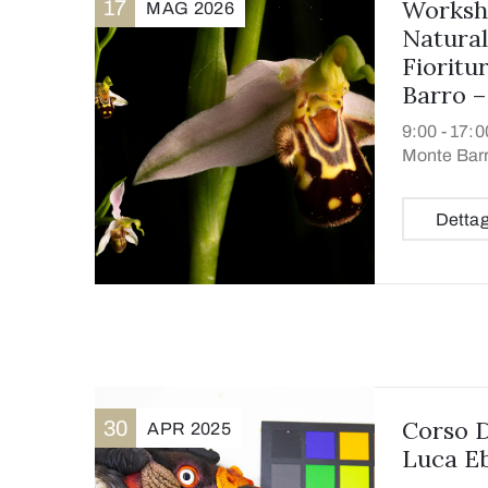
Worksho
17
MAG
2026
Natural
Fioritu
Barro –
9:00 -
17:0
Monte Bar
Dettag
Corso D
30
APR
2025
Luca Eb