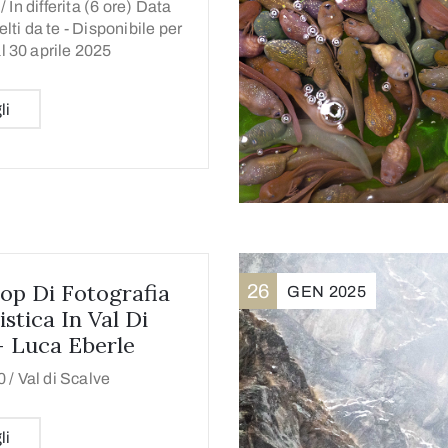
/
In differita (6 ore) Data
elti da te - Disponibile per
l 30 aprile 2025
li
p Di Fotografia
26
GEN
2025
stica In Val Di
– Luca Eberle
0 /
Val di Scalve
li