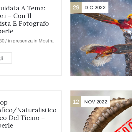
Guidata A Tema:
29
DIC
2022
ri – Con Il
ista E Fotografo
erle
30 /
in presenza in Mostra
li
op
12
NOV
2022
fico/naturalistico
co Del Ticino –
erle