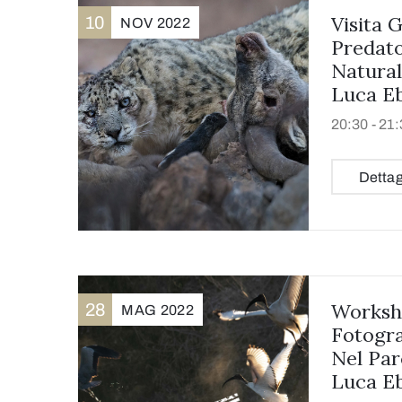
Visita 
10
NOV
2022
Predato
Natural
Luca Eb
20:30 -
21:
Dettag
Worksh
28
MAG
2022
Fotogra
Nel Par
Luca Eb