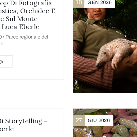
p Di Fotografia
10
GEN
2026
istica, Orchidee E
re Sul Monte
 Luca Eberle
0 /
Parco regionale del
ro
li
i Storytelling –
27
GIU
2026
erle