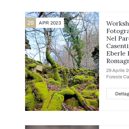
Worksh
29
APR
2023
Fotogra
Nel Par
Casenti
Eberle 
Romagn
29 Aprile 2
Foreste Ca
Dettag